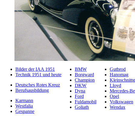
Bilder der IAA 1951
BMW
Gutbrod
Technik 1951 und heute
Borgward
Hanomag
Champion
Kleinschnittg
Deutsches Rotes Kreuz
DKW
Lloyd
Berufsausbildung
Dyna
Mercedes-Be
Ford
Opel
Karmann
Fuldamobil
Volkswagen
Westfalia
Goliath
Wendax
Gespanne