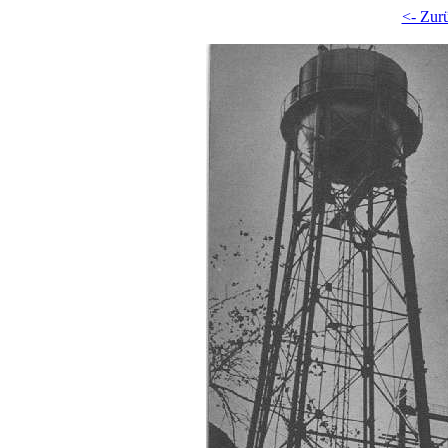
<- Zur