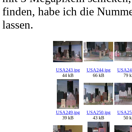
finden, habe ich die Numme
lassen.
USA243.jpg
USA244.jpg
USA245
44 kB
66 kB
79 
USA249.jpg
USA250.jpg
USA251
39 kB
43 kB
50 