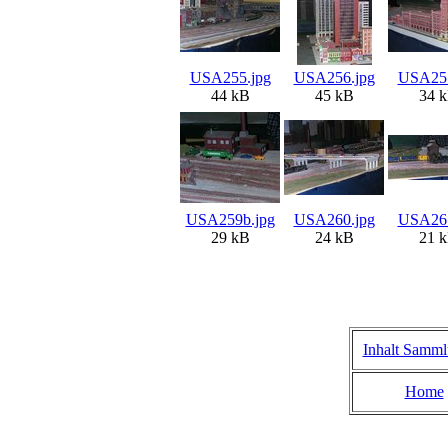
USA255.jpg
USA256.jpg
USA257
44 kB
45 kB
34 
USA259b.jpg
USA260.jpg
USA261
29 kB
24 kB
21 
Inhalt Samm
Home