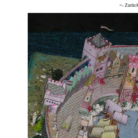
<- Zurüc