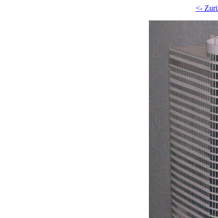
<- Zur