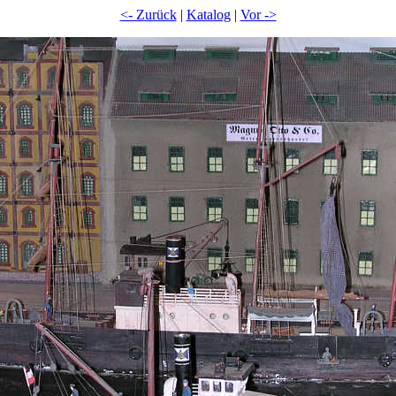
<- Zurück
|
Katalog
|
Vor ->