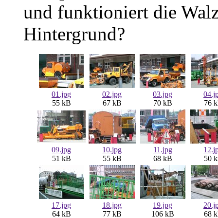
und funktioniert die Wal
Hintergrund?
01.jpg
02.jpg
03.jpg
04.j
55 kB
67 kB
70 kB
76 
09.jpg
10.jpg
11.jpg
12.j
51 kB
55 kB
68 kB
50 
17.jpg
18.jpg
19.jpg
20.j
64 kB
77 kB
106 kB
68 