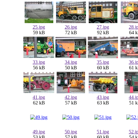
25.jpg
26.jpg
27.jpg
28.j
59 kB
72 kB
92 kB
64 
33.jpg
34.jpg
35.jpg
36.j
56 kB
50 kB
60 kB
61 
41.jpg
42.jpg
43.jpg
44.j
62 kB
57 kB
63 kB
51 
49.jpg
50.jpg
51.jpg
52.j
53 kB
57 kB
60 kB
54 