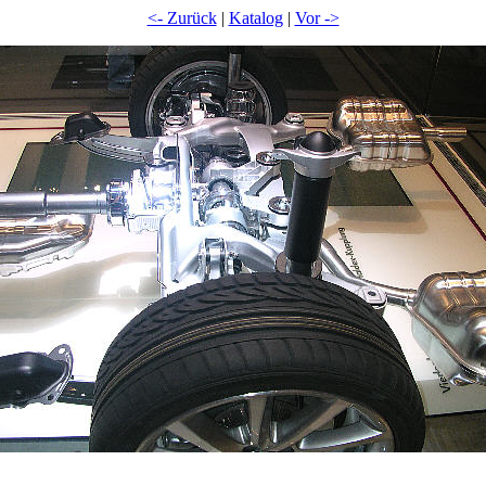
<- Zurück
|
Katalog
|
Vor ->